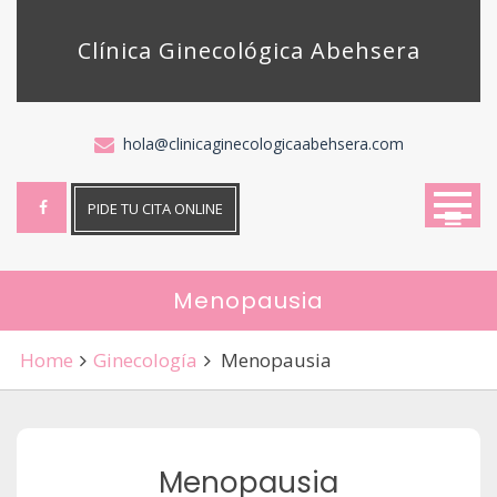
Skip
to
Clínica Ginecológica Abehsera
content
hola@clinicaginecologicaabehsera.com
PIDE TU CITA ONLINE
Menopausia
Home
Ginecología
Menopausia
Menopausia