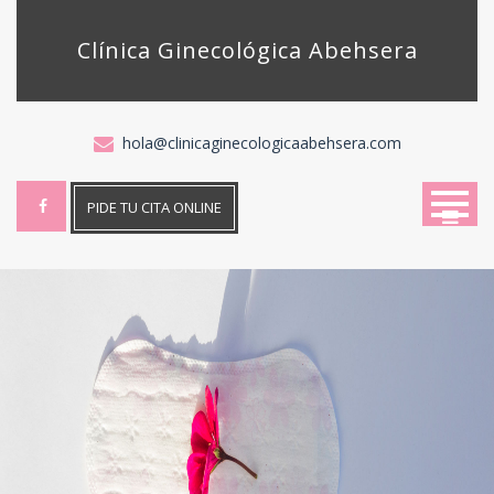
Skip
to
Clínica Ginecológica Abehsera
content
hola@clinicaginecologicaabehsera.com
PIDE TU CITA ONLINE