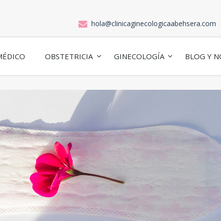
hola@clinicaginecologicaabehsera.com
MÉDICO
OBSTETRICIA
GINECOLOGÍA
BLOG Y N