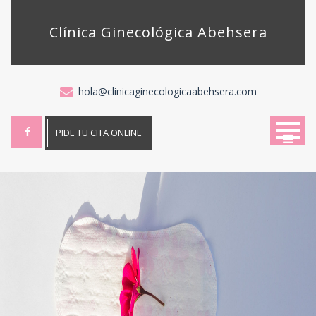
Skip
to
Clínica Ginecológica Abehsera
content
hola@clinicaginecologicaabehsera.com
PIDE TU CITA ONLINE