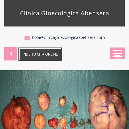
Skip
to
Clínica Ginecológica Abehsera
content
hola@clinicaginecologicaabehsera.com
PIDE TU CITA ONLINE