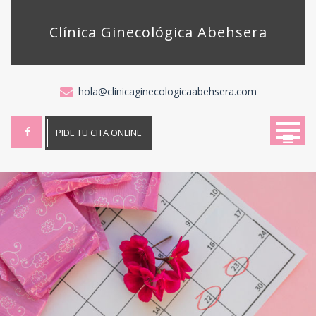
Skip
to
Clínica Ginecológica Abehsera
content
hola@clinicaginecologicaabehsera.com
PIDE TU CITA ONLINE