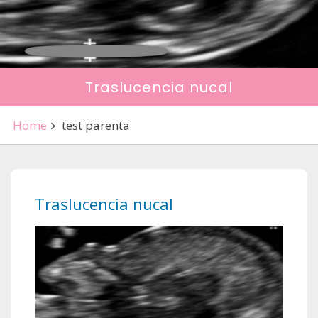
Traslucencia nucal
Home
test parenta
Traslucencia nucal