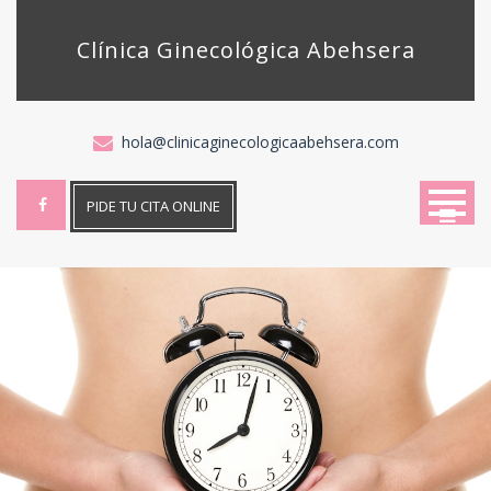
Skip
to
Clínica Ginecológica Abehsera
content
hola@clinicaginecologicaabehsera.com
PIDE TU CITA ONLINE