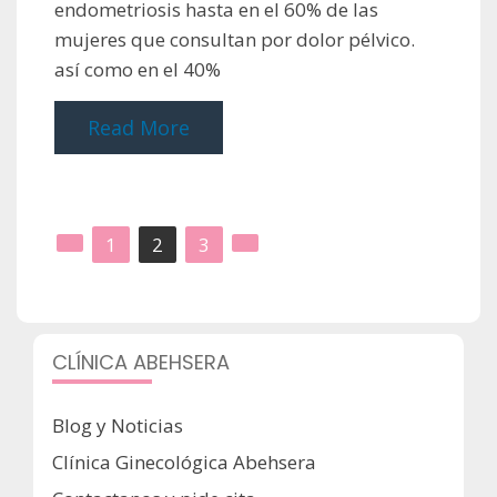
endometriosis hasta en el 60% de las
mujeres que consultan por dolor pélvico.
así como en el 40%
Read More
Paginación
1
2
3
de
entradas
CLÍNICA ABEHSERA
Blog y Noticias
Clínica Ginecológica Abehsera