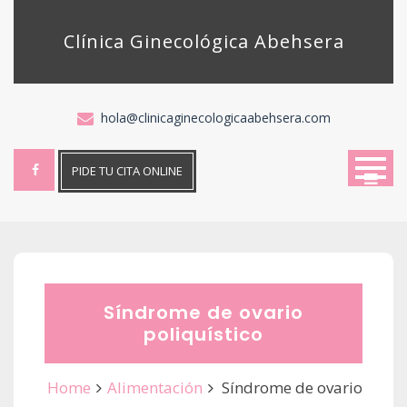
Skip
to
Clínica Ginecológica Abehsera
content
hola@clinicaginecologicaabehsera.com
PIDE TU CITA ONLINE
Síndrome de ovario
poliquístico
Home
Alimentación
Síndrome de ovario