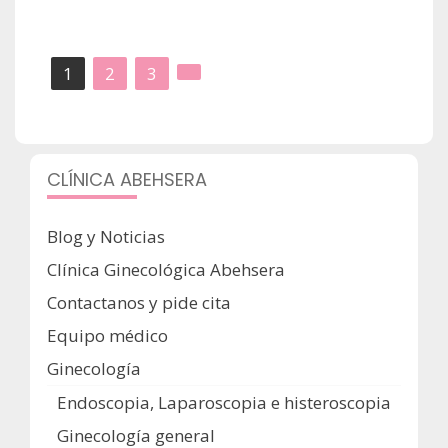
Paginación
1
2
3
de
entradas
CLÍNICA ABEHSERA
Blog y Noticias
Clínica Ginecológica Abehsera
Contactanos y pide cita
Equipo médico
Ginecología
Endoscopia, Laparoscopia e histeroscopia
Ginecología general