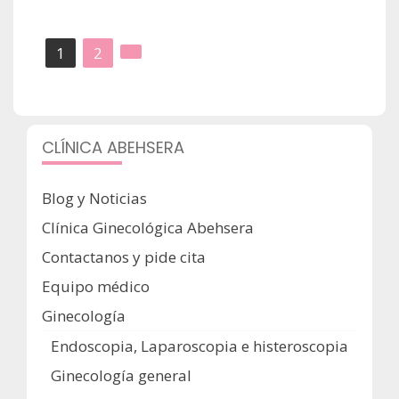
Paginación
1
2
de
entradas
CLÍNICA ABEHSERA
Blog y Noticias
Clínica Ginecológica Abehsera
Contactanos y pide cita
Equipo médico
Ginecología
Endoscopia, Laparoscopia e histeroscopia
Ginecología general